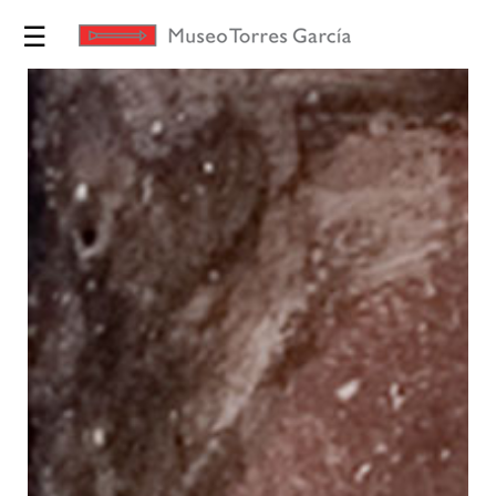
☰
Exposiciones
Torres
García
Museo
Educación
Yo te
Invito
Tienda
Novedades