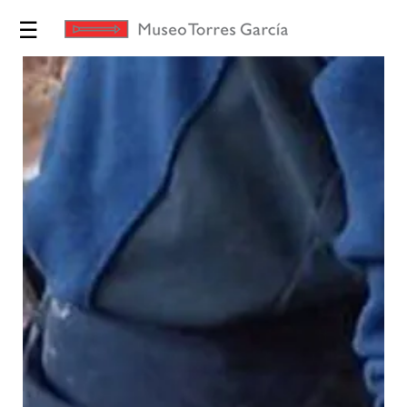
☰
Exposiciones
Torres
García
Museo
Educación
Yo te
Invito
Tienda
Novedades