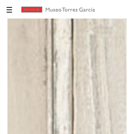
☰
Exposiciones
Torres
García
Museo
Educación
Yo te
Invito
Tienda
Novedades