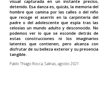
visual capturada en un instante preciso,
detenido. Esa danza es, quizás, la memoria del
hombre que camina por las calles o del niño
que recoge el aserrín en la carpintería del
padre o del adolescente que espía tras las
celosías un mundo adulto y desconocido. No
podemos ver lo que se esconde detrás de
estas construcciones ni los imaginarios
latentes que contienen, pero alcanza con
disfrutar de su belleza exterior y su presencia
tangible.
Pablo Thiago Rocca, Salinas, agosto 2021
Roberto Píriz.
CVR: Nace en Montevideo, Uruguay en 1966
donde reside y trabaja. Estudia en la Escuela
Nacional de Bellas Artes y con los Maestros