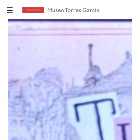
☰
Exposiciones
Torres
García
Museo
Educación
Yo te
Invito
Tienda
Novedades