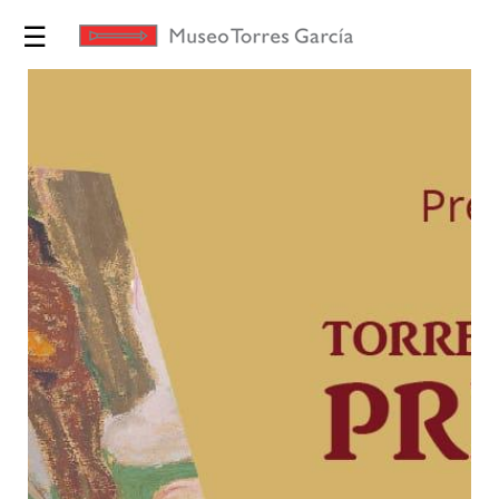
☰
Exposiciones
Torres
García
Museo
Educación
Yo te
Invito
Tienda
Novedades