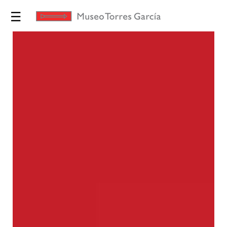
☰
Exposiciones
Torres
García
Museo
Educación
Yo te
Invito
Tienda
Novedades