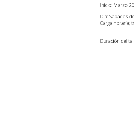
Inicio: Marzo 2
Día: Sábados de
Carga horaria; 
Duración del tall
Costo mensual:
Consultas e
Inscripciones
095609479
info@torresg