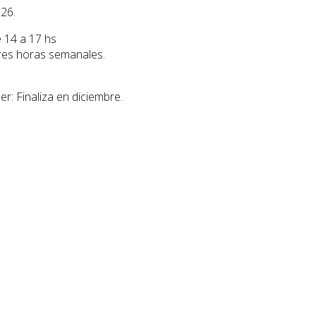
026.
 14 a 17 hs
tres horas semanales.
er: Finaliza en diciembre.
 $3500
arcia.org.uy