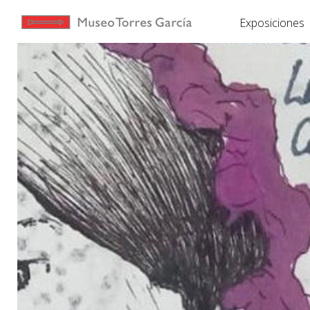
Exposiciones
Exposiciones
Torres
García
Museo
Educación
Yo te
Invito
Tienda